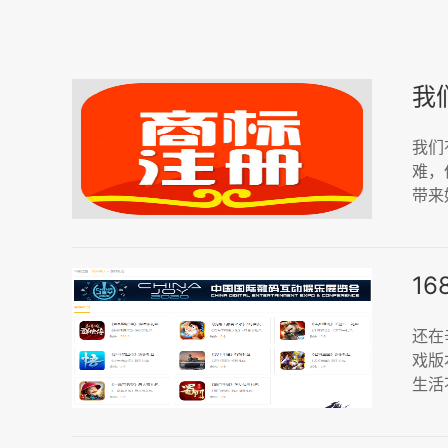
我
我们
难，
带来
1
还在
戏版
生活