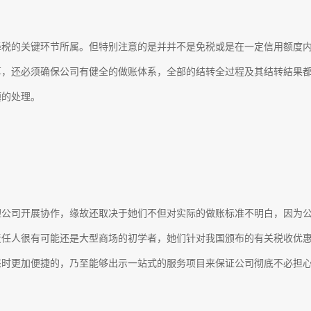
降税的关键环节所属。但特别注意的是并并不是免税或是在一定信用额度
算，还必须确保公司有健全的做账体系，全部的结转全过程及其结转結果
题的处理。
理公司开展协作，缘故还取决于她们不但对实际的做账标准不明白，因为
责任人很有可能还是大型商场的初学者，她们针对我国颁布的有关税收优
來时更加便捷的，乃至能够出示一站式的服务项目来保证公司彻底不必担